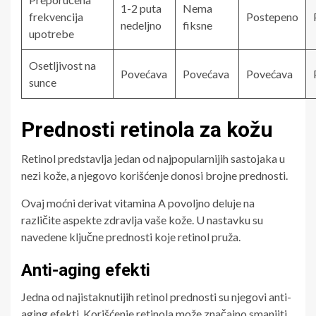
1-2 puta
Nema
frekvencija
Postepeno
nedeljno
fiksne
upotrebe
Osetljivost na
Povećava
Povećava
Povećava
sunce
Prednosti retinola za kožu
Retinol predstavlja jedan od najpopularnijih sastojaka u
nezi kože, a njegovo korišćenje donosi brojne prednosti.
Ovaj moćni derivat vitamina A povoljno deluje na
različite aspekte zdravlja vaše kože. U nastavku su
navedene ključne prednosti koje retinol pruža.
Anti-aging efekti
Jedna od najistaknutijih retinol prednosti su njegovi anti-
aging efekti. Korišćenje retinola može značajno smanjiti