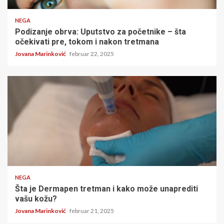
NEGA
Podizanje obrva: Uputstvo za početnike – šta
očekivati pre, tokom i nakon tretmana
Jovana Marinković
februar 22, 2025
4 minuta čitanja
NEGA
Šta je Dermapen tretman i kako može unaprediti
vašu kožu?
Jovana Marinković
februar 21, 2025