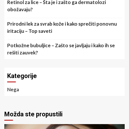
Retinol za lice – Šta je i zašto ga dermatolozi
obožavaju?
Prirodni lek za svrab kože i kako sprečiti ponovnu
iritaciju – Top saveti
Potkožne bubuljice – Zašto se javljaju i kako ih se
rešiti zauvek?
Kategorije
Nega
Možda ste propustili