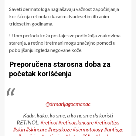
Saveti dermatologa naglašavaju važnost započinjanja
korišćenja retinola u kasnim dvadesetim ili ranim
tridesetim godinama.
U tom periodu koža postaje sve podložnija znakovima
starenja, a retinol tretmani mogu značajno pomoći u
poboljšanju izgleda negovane kože.
Preporučena starosna doba za
početak korišćenja
@drmarijagocmanac
Kada, kako, ko sme, a ko ne sme da koristi
RETINOL.
#retinol
#retinolskincare
#retinoltips
#skin
#skincare
#negakoze
#dermatology
#antiage