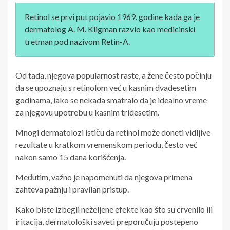
Retinol se prvi put pojavio 1969. godine kada ga je
dermatolog A. M. Kligman razvio kao medicinski
tretman pod nazivom Retin-A.
Od tada, njegova popularnost raste, a žene često počinju
da se upoznaju s retinolom već u kasnim dvadesetim
godinama, iako se nekada smatralo da je idealno vreme
za njegovu upotrebu u kasnim tridesetim.
Mnogi dermatolozi ističu da retinol može doneti vidljive
rezultate u kratkom vremenskom periodu, često već
nakon samo 15 dana korišćenja.
Međutim, važno je napomenuti da njegova primena
zahteva pažnju i pravilan pristup.
Kako biste izbegli neželjene efekte kao što su crvenilo ili
iritacija, dermatološki saveti preporučuju postepeno