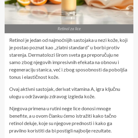
Retinol za lice
Retinol je jedan od najmoćnijih sastojaka u nezi kože, koji
je postao poznat kao „zlatni standard“ u borbi protiv
starenja. Dermatolozi širom sveta ga preporučuju ne
samo zbog njegovih impresivnih efekata na obnovu i
regeneraciju stanica, već i zbog sposobnosti da poboljša
tonus i elastičnost kože.
Ovaj aktivni sastojak, derivat vitamina A, igra ključnu
ulogu u održavanju zdravog izgleda kože.
Njegova primena u rutini nege lice donosi mnoge
benefite, a u ovom članku ćemo istražiti kako tačno
retinol deluje, koje su njegove prednosti i kako ga
pravilno koristiti da bi postigli najbolje rezultate.