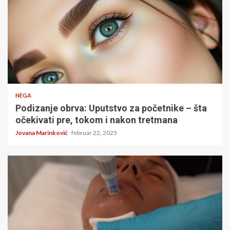
5 minuta čitanja
NEGA
Podizanje obrva: Uputstvo za početnike – šta
očekivati pre, tokom i nakon tretmana
Jovana Marinković
februar 22, 2025