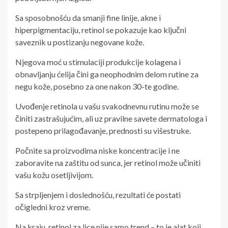
Sa sposobnošću da smanji fine linije, akne i
hiperpigmentaciju, retinol se pokazuje kao ključni
saveznik u postizanju negovane kože.
Njegova moć u stimulaciji produkcije kolagena i
obnavljanju ćelija čini ga neophodnim delom rutine za
negu kože, posebno za one nakon 30-te godine.
Uvođenje retinola u vašu svakodnevnu rutinu može se
činiti zastrašujućim, ali uz pravilne savete dermatologa i
postepeno prilagođavanje, prednosti su višestruke.
Počnite sa proizvodima niske koncentracije i ne
zaboravite na zaštitu od sunca, jer retinol može učiniti
vašu kožu osetljivijom.
Sa strpljenjem i doslednošću, rezultati će postati
očigledni kroz vreme.
Na kraju, retinol za lice nije samo trend – to je alat koji