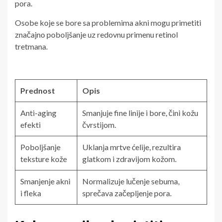
pora.
Osobe koje se bore sa problemima akni mogu primetiti
značajno poboljšanje uz redovnu primenu retinol
tretmana.
Prednost
Opis
Anti-aging
Smanjuje fine linije i bore, čini kožu
efekti
čvrstijom.
Poboljšanje
Uklanja mrtve ćelije, rezultira
teksture kože
glatkom i zdravijom kožom.
Smanjenje akni
Normalizuje lučenje sebuma,
i fleka
sprečava začepljenje pora.