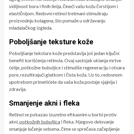
vidljivost bora i finih linija, čineći vašu kožu čvrstijom i
elastičnijom. Redovni retinol tretmani stimuliraju
proizvodnju kolagena, što pomaže u održavanju
mladalačkog izgleda.
Poboljšanje teksture kože
Poboljšanje teksture kože predstavlja još jedan ključni
benefit korišćenja retinola. Ovaj sastojak uklanja mrtve
ćelije, potkožne bubuljice i stimuliše regeneraciju i otvara
pore, rezultirajući glatkom i čista koža. Uz to, redovnom
upotrebom primetićete da vaša koža postaje sjajnija i
zdravija.
Smanjenje akni i fleka
Retinol se pokazao izuzetno efikasnim u borbi protiv
akni,
potkožnih bubuljica
i fleka. Njegovo delovanje
smanjuje lučenje sebuma, čime se sprečava začepljenje