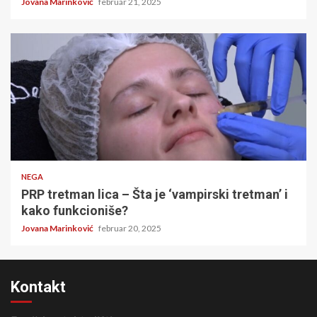
Jovana Marinković
februar 21, 2025
4 minuta čitanja
NEGA
PRP tretman lica – Šta je ‘vampirski tretman’ i
kako funkcioniše?
Jovana Marinković
februar 20, 2025
Kontakt