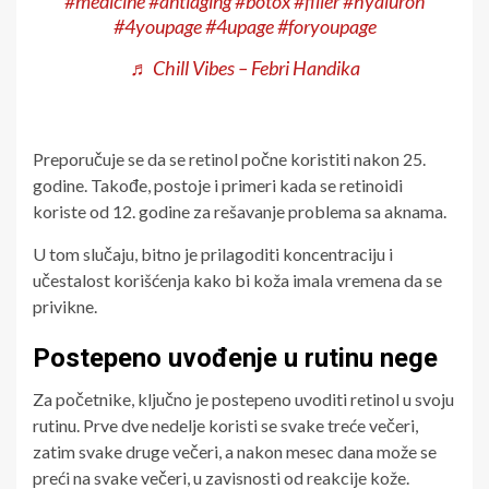
#medicine
#antiaging
#botox
#filler
#hyaluron
#4youpage
#4upage
#foryoupage
♬ Chill Vibes – Febri Handika
Preporučuje se da se retinol počne koristiti nakon 25.
godine. Takođe, postoje i primeri kada se retinoidi
koriste od 12. godine za rešavanje problema sa aknama.
U tom slučaju, bitno je prilagoditi koncentraciju i
učestalost korišćenja kako bi koža imala vremena da se
privikne.
Postepeno uvođenje u rutinu nege
Za početnike, ključno je postepeno uvoditi retinol u svoju
rutinu. Prve dve nedelje koristi se svake treće večeri,
zatim svake druge večeri, a nakon mesec dana može se
preći na svake večeri, u zavisnosti od reakcije kože.