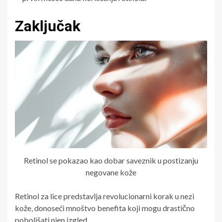
Zaključak
Retinol se pokazao kao dobar saveznik u postizanju
negovane kože
Retinol za lice predstavlja revolucionarni korak u nezi
kože, donoseći mnoštvo benefita koji mogu drastično
poboljšati njen izgled.