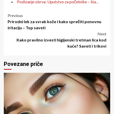
Podizanje obrva: Uputstvo za početnike – šta…
Post
Previous
Prirodni lek za svrab kože i kako sprečiti ponovnu
navigation
iritaciju – Top saveti
Next
Kako pravilno izvesti higijenski tretman lica kod
kuće? Saveti i trikovi
Povezane priče
5 minuta čitanja