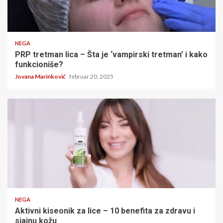
4 minuta čitanja
NEGA
PRP tretman lica – Šta je ‘vampirski tretman’ i kako
funkcioniše?
Jovana Marinković
februar 20, 2025
4 minuta čitanja
NEGA
Aktivni kiseonik za lice – 10 benefita za zdravu i
sjajnu kožu