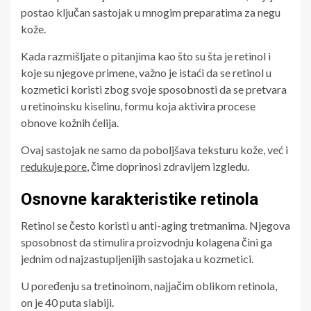
postao ključan sastojak u mnogim preparatima za negu
kože.
Kada razmišljate o pitanjima kao što su šta je retinol i
koje su njegove primene, važno je istaći da se retinol u
kozmetici koristi zbog svoje sposobnosti da se pretvara
u retinoinsku kiselinu, formu koja aktivira procese
obnove kožnih ćelija.
Ovaj sastojak ne samo da poboljšava teksturu kože, već i
redukuje pore
, čime doprinosi zdravijem izgledu.
Osnovne karakteristike retinola
Retinol se često koristi u anti-aging tretmanima. Njegova
sposobnost da stimulira proizvodnju kolagena čini ga
jednim od najzastupljenijih sastojaka u kozmetici.
U poređenju sa tretinoinom, najjačim oblikom retinola,
on je 40 puta slabiji.