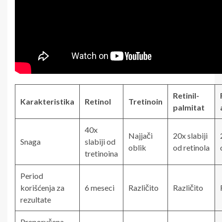
Retinil-
Karakteristika
Retinol
Tretinoin
palmitat
40x
Najjači
20x slabiji
Snaga
slabiji od
oblik
od retinola
tretinoina
Period
korišćenja za
6 meseci
Različito
Različito
rezultate
Preporučena