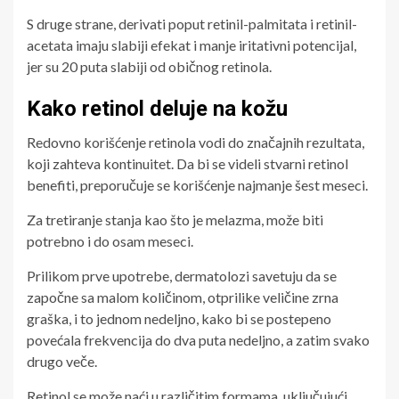
S druge strane, derivati poput retinil-palmitata i retinil-
acetata imaju slabiji efekat i manje iritativni potencijal,
jer su 20 puta slabiji od običnog retinola.
Kako retinol deluje na kožu
Redovno korišćenje retinola vodi do značajnih rezultata,
koji zahteva kontinuitet. Da bi se videli stvarni retinol
benefiti, preporučuje se korišćenje najmanje šest meseci.
Za tretiranje stanja kao što je melazma, može biti
potrebno i do osam meseci.
Prilikom prve upotrebe, dermatolozi savetuju da se
započne sa malom količinom, otprilike veličine zrna
graška, i to jednom nedeljno, kako bi se postepeno
povećala frekvencija do dva puta nedeljno, a zatim svako
drugo veče.
Retinol se može naći u različitim formama, uključujući