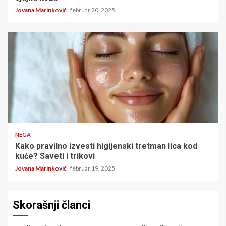
Jovana Marinković
februar 20, 2025
5 minuta čitanja
NEGA
Kako pravilno izvesti higijenski tretman lica kod
kuće? Saveti i trikovi
Jovana Marinković
februar 19, 2025
Skorašnji članci