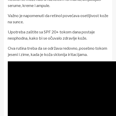
serume, kreme i ampule.
Važno je napomenuti da retinol povećava osetljivost kože
na sunce.
Upotreba zaštite sa SPF 20+ tokom dana postaje
neophodna, kako bi se očuvalo zdravlje kože.
Ova rutina treba da se održava redovno, posebno tokom
jeseni i zime, kada je koža sklonija iritacijama.