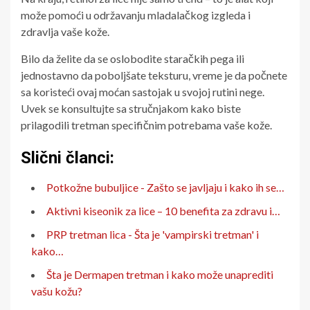
može pomoći u održavanju mladalačkog izgleda i
zdravlja vaše kože.
Bilo da želite da se oslobodite staračkih pega ili
jednostavno da poboljšate teksturu, vreme je da počnete
sa koristeći ovaj moćan sastojak u svojoj rutini nege.
Uvek se konsultujte sa stručnjakom kako biste
prilagodili tretman specifičnim potrebama vaše kože.
Slični članci:
Potkožne bubuljice - Zašto se javljaju i kako ih se…
Aktivni kiseonik za lice – 10 benefita za zdravu i…
PRP tretman lica - Šta je 'vampirski tretman' i
kako…
Šta je Dermapen tretman i kako može unaprediti
vašu kožu?