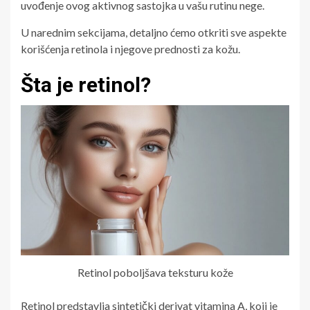
uvođenje ovog aktivnog sastojka u vašu rutinu nege.
U narednim sekcijama, detaljno ćemo otkriti sve aspekte
korišćenja retinola i njegove prednosti za kožu.
Šta je retinol?
Retinol poboljšava teksturu kože
Retinol predstavlja sintetički derivat vitamina A, koji je