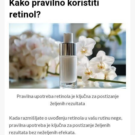
Kako pravilno koristiti
retinol?
Pravilna upotreba retinola je ključna za postizanje
željenih rezultata
Kada razmišljate o uvođenju retinola u vašu rutinu nege,
pravilna upotreba je ključna za postizanje željenih
rezultata bez neželjenih efekata.