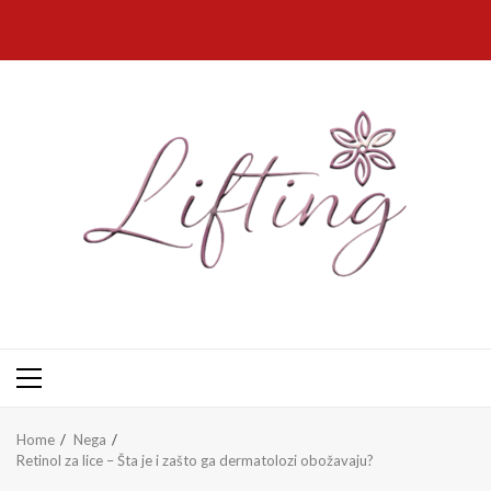
Skip
to
content
Primary
Menu
Home
Nega
Retinol za lice – Šta je i zašto ga dermatolozi obožavaju?