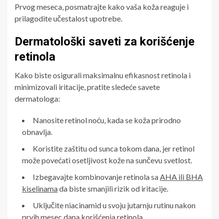
Prvog meseca, posmatrajte kako vaša koža reaguje i
prilagodite učestalost upotrebe.
Dermatološki saveti za korišćenje
retinola
Kako biste osigurali maksimalnu efikasnost retinola i
minimizovali iritacije, pratite sledeće savete
dermatologa:
Nanosite retinol noću, kada se koža prirodno
obnavlja.
Koristite zaštitu od sunca tokom dana, jer retinol
može povećati osetljivost kože na sunčevu svetlost.
Izbegavajte kombinovanje retinola sa
AHA ili BHA
kiselinama
da biste smanjili rizik od iritacije.
Uključite niacinamid u svoju jutarnju rutinu nakon
prvih mesec dana korišćenja retinola.