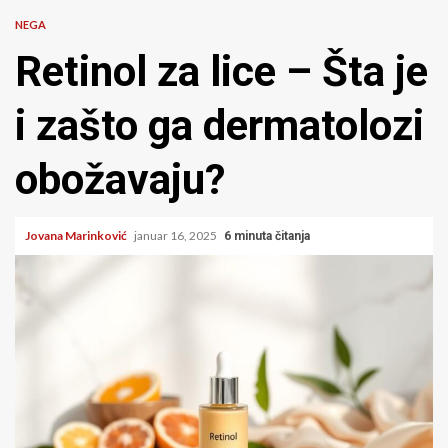
NEGA
Retinol za lice – Šta je
i zašto ga dermatolozi
obožavaju?
Jovana Marinković
januar 16, 2025
6 minuta čitanja