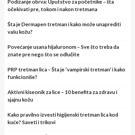
Podizanje obrva: Uputstvo za početnike – šta
očekivati pre, tokom i nakon tretmana
Šta je Dermapen tretman i kako može unaprediti
vašu kožu?
Povećanje usana hijaluronom – Sve što treba da
znate pre nego što se odlučite
PRP tretman lica – Šta je ‘vampirski tretman’ i kako
funkcioniše?
Aktivni kiseonik za lice – 10 benefita za zdravu i
sjajnu kožu
Kako pravilno izvesti higijenski tretman lica kod
kuće? Saveti i trikovi