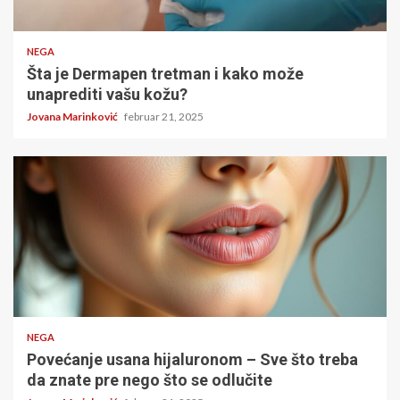
4 minuta čitanja
NEGA
Šta je Dermapen tretman i kako može
unaprediti vašu kožu?
Jovana Marinković
februar 21, 2025
4 minuta čitanja
NEGA
Povećanje usana hijaluronom – Sve što treba
da znate pre nego što se odlučite