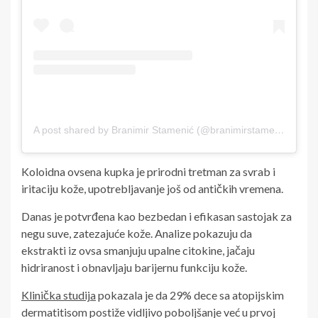
A post shared by Branimir Stamenić (@branimirstamenic)
Koloidna ovsena kupka je prirodni tretman za svrab i
iritaciju kože, upotrebljavanje još od antičkih vremena.
Danas je potvrđena kao bezbedan i efikasan sastojak za
negu suve, zatezajuće kože. Analize pokazuju da
ekstrakti iz ovsa smanjuju upalne citokine, jačaju
hidriranost i obnavljaju barijernu funkciju kože.
Klinička studija
pokazala je da 29% dece sa atopijskim
dermatitisom postiže vidljivo poboljšanje već u prvoj