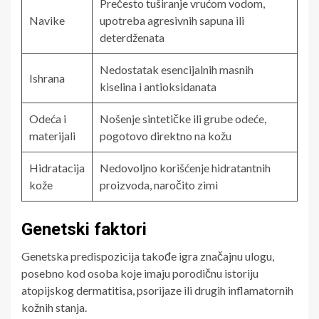
Prečesto tuširanje vrućom vodom,
Navike
upotreba agresivnih sapuna ili
deterdženata
Nedostatak esencijalnih masnih
Ishrana
kiselina i antioksidanata
Odeća i
Nošenje sintetičke ili grube odeće,
materijali
pogotovo direktno na kožu
Hidratacija
Nedovoljno korišćenje hidratantnih
kože
proizvoda, naročito zimi
Genetski faktori
Genetska predispozicija takođe igra značajnu ulogu,
posebno kod osoba koje imaju porodičnu istoriju
atopijskog dermatitisa, psorijaze ili drugih inflamatornih
kožnih stanja.