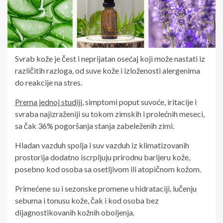
Svrab kože je čest i neprijatan osećaj koji može nastati iz
različitih razloga, od suve kože i izloženosti alergenima
do reakcije na stres.
Prema jednoj studiji
, simptomi poput suvoće, iritacije i
svraba najizraženiji su tokom zimskih i prolećnih meseci,
sa čak 36% pogoršanja stanja zabeleženih zimi.
Hladan vazduh spolja i suv vazduh iz klimatizovanih
prostorija dodatno iscrpljuju prirodnu barijeru kože,
posebno kod osoba sa osetljivom ili atopičnom kožom.
Primećene su i sezonske promene u hidrataciji, lučenju
sebuma i tonusu kože, čak i kod osoba bez
dijagnostikovanih kožnih oboljenja.