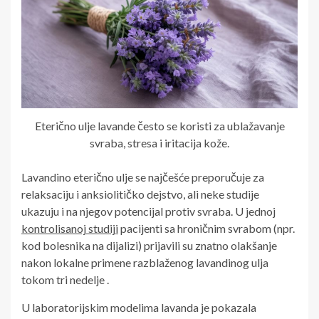
Eterično ulje lavande često se koristi za ublažavanje
svraba, stresa i iritacija kože.
Lavandino eterično ulje se najčešće preporučuje za
relaksaciju i anksiolitičko dejstvo, ali neke studije
ukazuju i na njegov potencijal protiv svraba. U jednoj
kontrolisanoj studiji
pacijenti sa hroničnim svrabom (npr.
kod bolesnika na dijalizi) prijavili su znatno olakšanje
nakon lokalne primene razblaženog lavandinog ulja
tokom tri nedelje .
U laboratorijskim modelima lavanda je pokazala