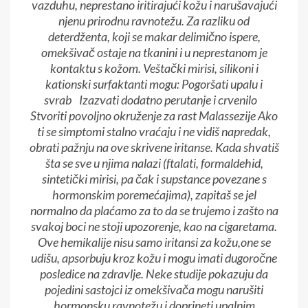
vazduhu, neprestano iritirajući kožu i narušavajući
njenu prirodnu ravnotežu. Za razliku od
deterdženta, koji se makar delimično ispere,
omekšivač ostaje na tkanini i u neprestanom je
kontaktu s kožom. Veštački mirisi, silikoni i
kationski surfaktanti mogu: Pogoršati upalu i
svrab Izazvati dodatno perutanje i crvenilo
Stvoriti povoljno okruženje za rast Malassezije Ako
ti se simptomi stalno vraćaju i ne vidiš napredak,
obrati pažnju na ove skrivene iritanse. Kada shvatiš
šta se sve u njima nalazi (ftalati, formaldehid,
sintetički mirisi, pa čak i supstance povezane s
hormonskim poremećajima), zapitaš se jel
normalno da plaćamo za to da se trujemo i zašto na
svakoj boci ne stoji upozorenje, kao na cigaretama.
Ove hemikalije nisu samo iritansi za kožu,one se
udišu, apsorbuju kroz kožu i mogu imati dugoročne
posledice na zdravlje. Neke studije pokazuju da
pojedini sastojci iz omekšivača mogu narušiti
hormonsku ravnotežu i doprineti upalnim