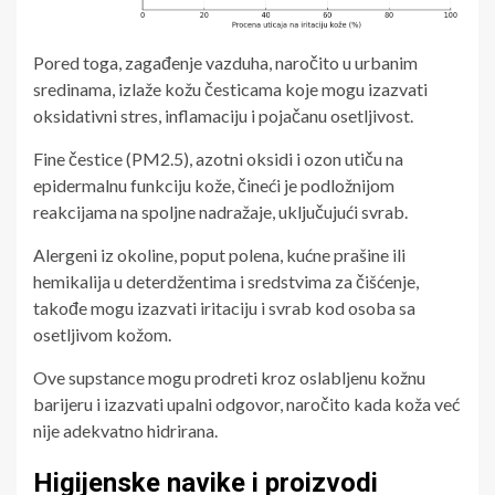
Pored toga, zagađenje vazduha, naročito u urbanim
sredinama, izlaže kožu česticama koje mogu izazvati
oksidativni stres, inflamaciju i pojačanu osetljivost.
Fine čestice (PM2.5), azotni oksidi i ozon utiču na
epidermalnu funkciju kože, čineći je podložnijom
reakcijama na spoljne nadražaje, uključujući svrab.
Alergeni iz okoline, poput polena, kućne prašine ili
hemikalija u deterdžentima i sredstvima za čišćenje,
takođe mogu izazvati iritaciju i svrab kod osoba sa
osetljivom kožom.
Ove supstance mogu prodreti kroz oslabljenu kožnu
barijeru i izazvati upalni odgovor, naročito kada koža već
nije adekvatno hidrirana.
Higijenske navike i proizvodi