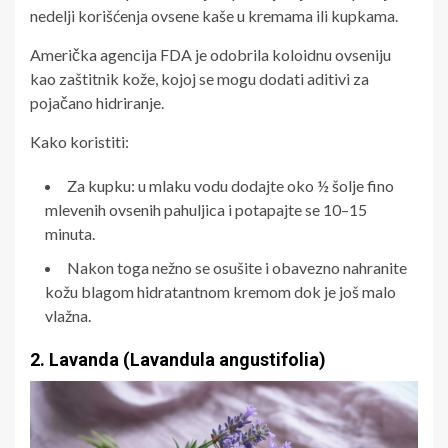
nedelji korišćenja ovsene kaše u kremama ili kupkama.
Američka agencija FDA je odobrila koloidnu ovseniju
kao zaštitnik kože, kojoj se mogu dodati aditivi za
pojačano hidriranje.
Kako koristiti:
Za kupku: u mlaku vodu dodajte oko ½ šolje fino
mlevenih ovsenih pahuljica i potapajte se 10–15
minuta.
Nakon toga nežno se osušite i obavezno nahranite
kožu blagom hidratantnom kremom dok je još malo
vlažna.
2. Lavanda (Lavandula angustifolia)