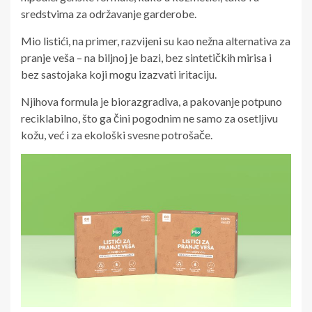
sredstvima za održavanje garderobe.
Mio listići, na primer, razvijeni su kao nežna alternativa za
pranje veša – na biljnoj je bazi, bez sintetičkih mirisa i
bez sastojaka koji mogu izazvati iritaciju.
Njihova formula je biorazgradiva, a pakovanje potpuno
reciklabilno, što ga čini pogodnim ne samo za osetljivu
kožu, već i za ekološki svesne potrošače.