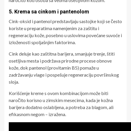
naročito kod osoba sa veoma osetljivom kožom.
5. Krema sa cinkom i pantenolom
Cink-oksid i pantenol predstavljaju sastojke koji se često
koriste u preparatima namenjenim za zaštitu i
regeneraciju kože, posebno u uslovima povećane suvoće i
izloženosti spoljašnjim faktorima.
Cink deluje kao zaštitna barijera, smanjuje trenje, štiti
osetljiva mesta i podržava prirodne procese obnove
kože, dok pantenol (provitamin B5) pomaže u
zadržavanju vlage i pospešuje regeneraciju površinskog
sloja.
Korišćenje kreme s ovom kombinacijom može biti
naročito korisno u zimskim mesecima, kada je kožna
barijera dodatno oslabljena, a potreba za blagom, ali
efikasnom negom – izražena.