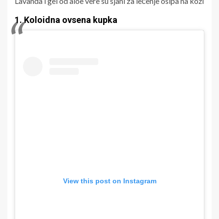
Lavanda i gel od aloe vere su sjani za lečenje osipa na koži
1. Koloidna ovsena kupka
View this post on Instagram