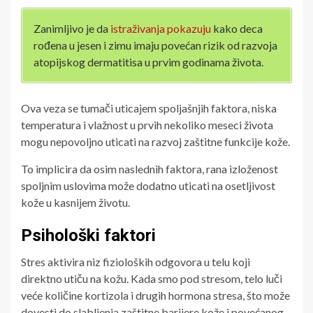
Zanimljivo je da
istraživanja pokazuju
kako deca
rođena u jesen i zimu imaju povećan rizik od razvoja
atopijskog dermatitisa u prvim godinama života.
Ova veza se tumači uticajem spoljašnjih faktora, niska
temperatura i vlažnost u prvih nekoliko meseci života
mogu nepovoljno uticati na razvoj zaštitne funkcije kože.
To implicira da osim naslednih faktora, rana izloženost
spoljnim uslovima može dodatno uticati na osetljivost
kože u kasnijem životu.
Psihološki faktori
Stres aktivira niz fizioloških odgovora u telu koji
direktno utiču na kožu. Kada smo pod stresom, telo luči
veće količine kortizola i drugih hormona stresa, što može
dovesti do slabljenja zaštitne barijere kože i povećanog