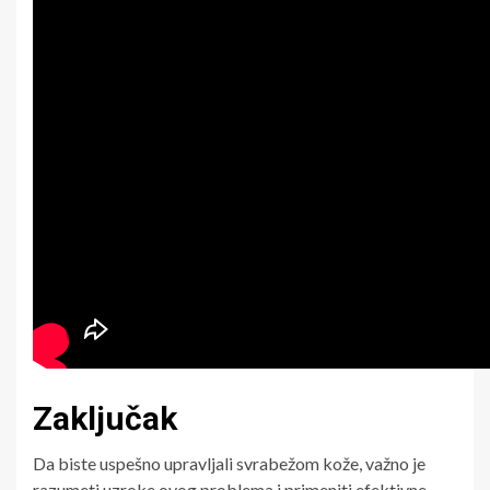
Zaključak
Da biste uspešno upravljali svrabežom kože, važno je
razumeti uzroke ovog problema i primeniti efektivne