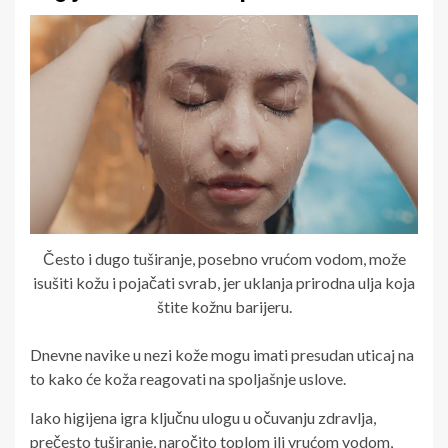
Često i dugo tuširanje, posebno vrućom vodom, može
isušiti kožu i pojačati svrab, jer uklanja prirodna ulja koja
štite kožnu barijeru.
Dnevne navike u nezi kože mogu imati presudan uticaj na
to kako će koža reagovati na spoljašnje uslove.
Iako higijena igra ključnu ulogu u očuvanju zdravlja,
prečesto tuširanje, naročito toplom ili vrućom vodom,