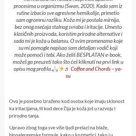
procesima u organizmu (Swan, 2020). Kada sam iz
rutine izbacio sve agresivne hemikalije, primetio
sam ogromnu razliku. Koža mi je postala mirnija,
bez onog osećaja stalnog svraba i iritacije. Umesto
klasičnih proizvoda, koristim prirodne alternative i
sada mi je koža u balansu. O svim promenama koje
su mi pomogle napisao sam detaljan vodič koji
može pomoći i tebi. Ako želiš BESPLATAN e-book,
možeš ga preuzeti tako što ćeš kliknuti na prvi link u
opisu mog profila.
♬ Coffee and Chords – ya-
su
Ovo je posebno izraženo kod osoba koje imaju sklonost
ka iritacijama, ili kod dece čija je koža još u razvoju i
prirodno tanja.
Upravo zbog toga sve više ljudi prelazi na blaže,
hipoalergenske formule, kako u kozmetici, tako i u