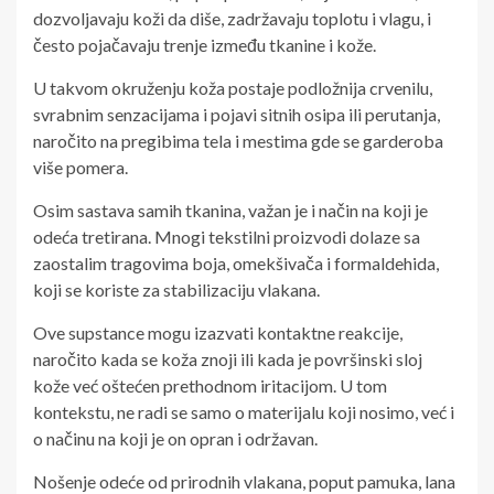
dozvoljavaju koži da diše, zadržavaju toplotu i vlagu, i
često pojačavaju trenje između tkanine i kože.
U takvom okruženju koža postaje podložnija crvenilu,
svrabnim senzacijama i pojavi sitnih osipa ili perutanja,
naročito na pregibima tela i mestima gde se garderoba
više pomera.
Osim sastava samih tkanina, važan je i način na koji je
odeća tretirana. Mnogi tekstilni proizvodi dolaze sa
zaostalim tragovima boja, omekšivača i formaldehida,
koji se koriste za stabilizaciju vlakana.
Ove supstance mogu izazvati kontaktne reakcije,
naročito kada se koža znoji ili kada je površinski sloj
kože već oštećen prethodnom iritacijom. U tom
kontekstu, ne radi se samo o materijalu koji nosimo, već i
o načinu na koji je on opran i održavan.
Nošenje odeće od prirodnih vlakana, poput pamuka, lana