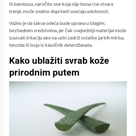
ili bambusa, naročito one koja nije tesna i ne stvara
trenje, može znatno doprineti osećaju udobnosti.
Važno je da takva odeća bude oprana u blagim,
bezbednim sredstvima, jer čak i najnežniji materijal može
izazvati iritaciju ako na sebi zadrži ostatke jarkih mirisa,
tenzida ili boja iz klasičnih deterdženata.
Kako ublažiti svrab kože
prirodnim putem