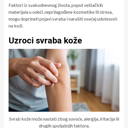
Faktori iz svakodnevnog života, poput veštačkih
materijala u odeći, neprilagođene kozmetike ili stresa,
mogu doprineti pojavi svraba i narušiti osećaj udobnosti
na koži.
Uzroci svraba kože
Svrab kože može nastati zbog suvoće, alergija, iritacija ili
drugih spoljašnjih faktora.