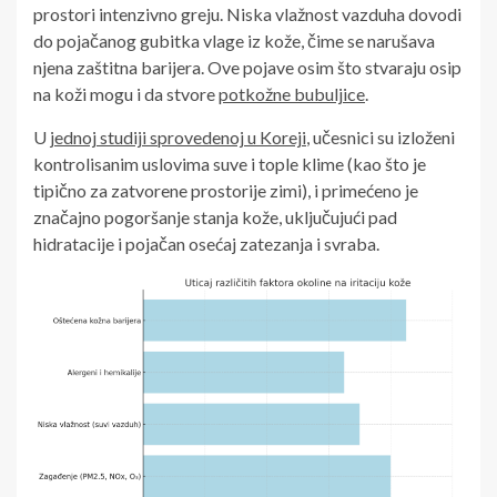
prostori intenzivno greju. Niska vlažnost vazduha dovodi
do pojačanog gubitka vlage iz kože, čime se narušava
njena zaštitna barijera. Ove pojave osim što stvaraju osip
na koži mogu i da stvore
potkožne bubuljice
.
U
jednoj studiji sprovedenoj u Koreji
, učesnici su izloženi
kontrolisanim uslovima suve i tople klime (kao što je
tipično za zatvorene prostorije zimi), i primećeno je
značajno pogoršanje stanja kože, uključujući pad
hidratacije i pojačan osećaj zatezanja i svraba.