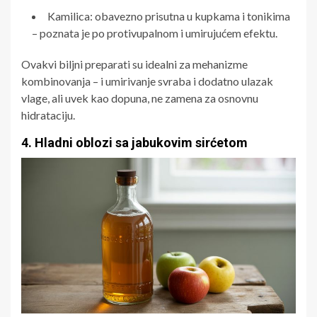
Kamilica: obavezno prisutna u kupkama i tonikima
– poznata je po protivupalnom i umirujućem efektu.
Ovakvi biljni preparati su idealni za mehanizme
kombinovanja – i umirivanje svraba i dodatno ulazak
vlage, ali uvek kao dopuna, ne zamena za osnovnu
hidrataciju.
4. Hladni oblozi sa jabukovim sirćetom