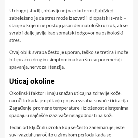
U drugoj studiji, objavljenoj na platformi
PubMed
,
zabeleženo je da stres može izazvati i idiopatski svrab –
stanje u kojem ne postoji jasan dermatološki uzrok, ali se
svrab i dalje javlja kao somatski odgovor na psihološki
stres.
Ovaj oblik svraba često je uporan, teško se tretira i može
biti praćen drugim simptomima kao što su poremećaji
spavanja, nervoza i tenzija.
Uticaj okoline
Okolinski faktori imaju snažan uticaj na zdravlje kože,
naročito kada je u pitanju pojava svraba, suvoće i iritacija.
Zagađenje, promene temperature i izloženost alergenima
spadaju u najčešće izazivače nelagodnosti na koži.
Jedan od ključnih uzroka koji se često zanemaruje jeste
suvi vazduh, naročito u zimskom periodu kada se