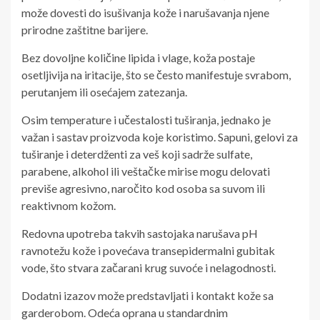
može dovesti do isušivanja kože i narušavanja njene
prirodne zaštitne barijere.
Bez dovoljne količine lipida i vlage, koža postaje
osetljivija na iritacije, što se često manifestuje svrabom,
perutanjem ili osećajem zatezanja.
Osim temperature i učestalosti tuširanja, jednako je
važan i sastav proizvoda koje koristimo. Sapuni, gelovi za
tuširanje i deterdženti za veš koji sadrže sulfate,
parabene, alkohol ili veštačke mirise mogu delovati
previše agresivno, naročito kod osoba sa suvom ili
reaktivnom kožom.
Redovna upotreba takvih sastojaka narušava pH
ravnotežu kože i povećava transepidermalni gubitak
vode, što stvara začarani krug suvoće i nelagodnosti.
Dodatni izazov može predstavljati i kontakt kože sa
garderobom. Odeća oprana u standardnim