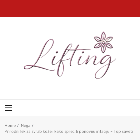
Skip
to
content
Primary
Menu
Home
Nega
Prirodni lek za svrab kože i kako sprečiti ponovnu iritaciju – Top saveti