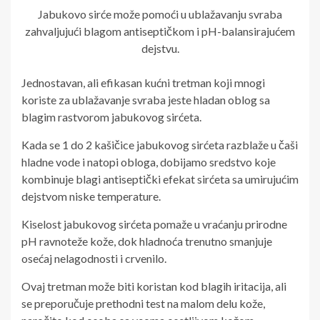
Jabukovo sirće može pomoći u ublažavanju svraba
zahvaljujući blagom antiseptičkom i pH-balansirajućem
dejstvu.
Jednostavan, ali efikasan kućni tretman koji mnogi
koriste za ublažavanje svraba jeste hladan oblog sa
blagim rastvorom jabukovog sirćeta.
Kada se 1 do 2 kašičice jabukovog sirćeta razblaže u čaši
hladne vode i natopi obloga, dobijamo sredstvo koje
kombinuje blagi antiseptički efekat sirćeta sa umirujućim
dejstvom niske temperature.
Kiselost jabukovog sirćeta pomaže u vraćanju prirodne
pH ravnoteže kože, dok hladnoća trenutno smanjuje
osećaj nelagodnosti i crvenilo.
Ovaj tretman može biti koristan kod blagih iritacija, ali
se preporučuje prethodni test na malom delu kože,