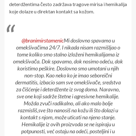
deterdžentima često zadržava tragove mirisa i hemikalija
koje dolaze u direktan kontakt sa kožom.
@branimirstamenic
Mi doslovno spavamo u
omekšivačima 24/7. I nikada nisam razmišljao o
tome koliko smo stalno izloženi hemikalijama iz
omekšivača. Dok spavamo, dok nosimo odeću, dok
koristimo peškire. Doslovno smo umotani u njih
non-stop. Kao neko ko je imao seboreični
dermatitis, izbacio sam sve omekšivače, sredstva
za čišćenje i deterdžente iz svog doma. Naravno,
sve one koji sadrže štetne i agresivne hemikalije.
Možda zvuči radikalno, ali ako malo bolje
razmisliš,sve što nanosiš na kožu ili što dolazi u
kontakt s njom, može uticati na njeno stanje.
Hemikalije iz ovih proizvoda se ne ispiraju u
potpunosti, već ostaju na odeći, posteljini i u