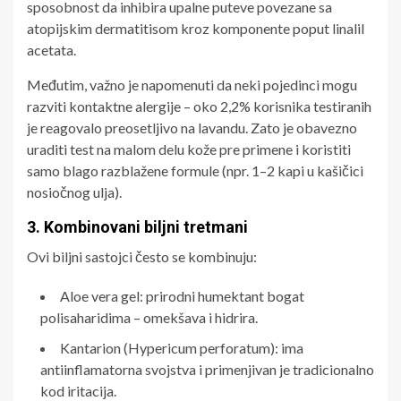
sposobnost da inhibira upalne puteve povezane sa
atopijskim dermatitisom kroz komponente poput linalil
acetata.
Međutim, važno je napomenuti da neki pojedinci mogu
razviti kontaktne alergije – oko 2,2% korisnika testiranih
je reagovalo preosetljivo na lavandu. Zato je obavezno
uraditi test na malom delu kože pre primene i koristiti
samo blago razblažene formule (npr. 1–2 kapi u kašičici
nosiočnog ulja).
3. Kombinovani biljni tretmani
Ovi biljni sastojci često se kombinuju:
Aloe vera gel: prirodni humektant bogat
polisaharidima – omekšava i hidrira.
Kantarion (Hypericum perforatum): ima
antiinflamatorna svojstva i primenjivan je tradicionalno
kod iritacija.