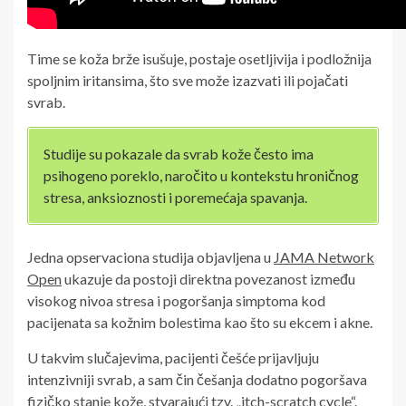
Time se koža brže isušuje, postaje osetljivija i podložnija
spoljnim iritansima, što sve može izazvati ili pojačati
svrab.
Studije su pokazale da svrab kože često ima
psihogeno poreklo, naročito u kontekstu hroničnog
stresa, anksioznosti i poremećaja spavanja.
Jedna opservaciona studija objavljena u
JAMA Network
Open
ukazuje da postoji direktna povezanost između
visokog nivoa stresa i pogoršanja simptoma kod
pacijenata sa kožnim bolestima kao što su ekcem i akne.
U takvim slučajevima, pacijenti češće prijavljuju
intenzivniji svrab, a sam čin češanja dodatno pogoršava
fizičko stanje kože, stvarajući tzv. „itch-scratch cycle“.