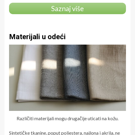
Saznaj više
Materijali u odeći
Različiti materijali mogu drugačije uticati na kožu.
Sintetičke tkanine, poput poliestera, najlona i akrila, ne