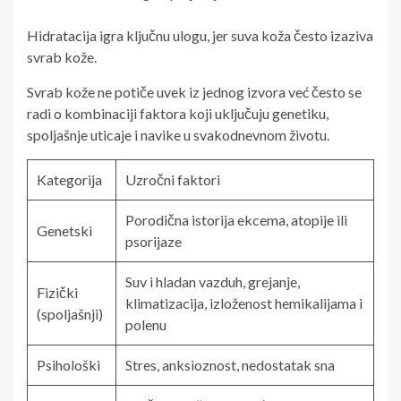
Hidratacija igra ključnu ulogu, jer suva koža često izaziva
svrab kože.
Svrab kože ne potiče uvek iz jednog izvora već često se
radi o kombinaciji faktora koji uključuju genetiku,
spoljašnje uticaje i navike u svakodnevnom životu.
Kategorija
Uzročni faktori
Porodična istorija ekcema, atopije ili
Genetski
psorijaze
Suv i hladan vazduh, grejanje,
Fizički
klimatizacija, izloženost hemikalijama i
(spoljašnji)
polenu
Psihološki
Stres, anksioznost, nedostatak sna