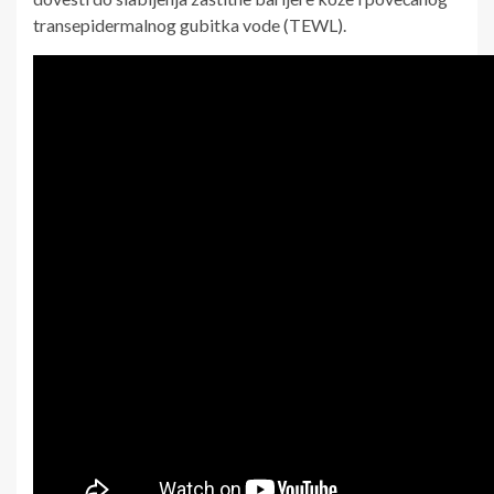
transepidermalnog gubitka vode (TEWL).